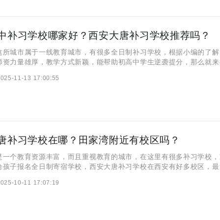
中补习学校哪家好？西安大唐补习学校推荐吗？
城市属于一线教育城市，有很多全日制补习学校，根据小编的了解
师资力量雄厚，教学方式新颖，能帮助初高中学生逆袭提分，那么就来
吧！ 一、西安高中补习学校哪家好？ 1.西安成才学校 西安
025-11-13 17:00:55
习领域的王牌，他们最早商定了20人以内精品小班的模式，然
唐补习学校在哪？田家湾附近有校区吗？
个教育资源丰富，而且重视教育的城市，在这里有很多补习学校，
给孩子报名全日制寄宿学校，西安大唐补习学校在西安有好多校区，最
长咨询小编这个学校的信息，想知哪个校区离自己家近，小编找不到的
025-10-11 17:07:19
问问具体路线。 一、西安大唐补习学校在哪？ 西安大唐