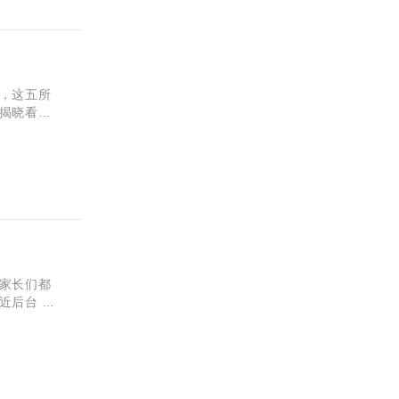
，这五所
揭晓看看
成才学校
家长们都
近后台 也
话可以打