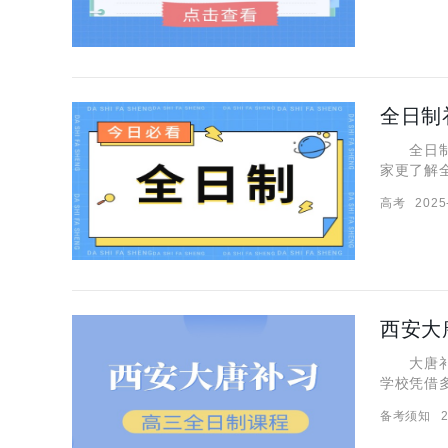
全日制
全日制想
家更了解
的优势是
高考
2025
学生养成
西安大
大唐补习
学校凭借
聊一聊西
备考须知
2
么样？ 