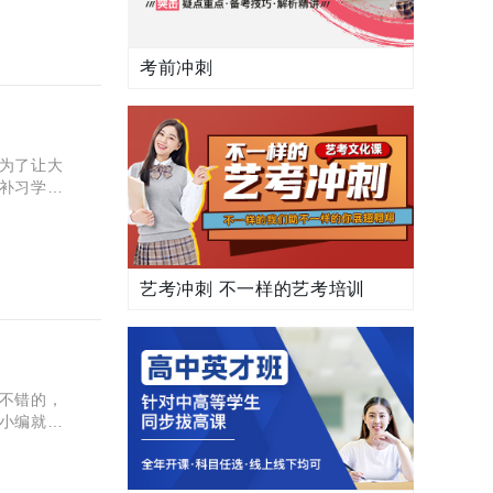
考前冲刺
为了让大
补习学校
环境，帮
艺考冲刺 不一样的艺考培训
不错的，
小编就来
全日制怎