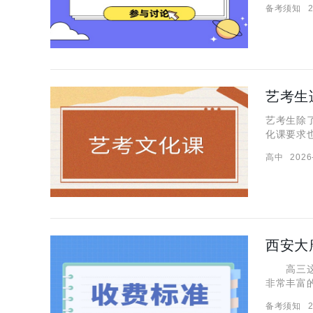
备考须知
2
模式能不
艺考生
艺考生除
化课要求
都捏了一
高中
2026
习机构，
西安大
高三这个
非常丰富
唐补课学
备考须知
2
个问题，