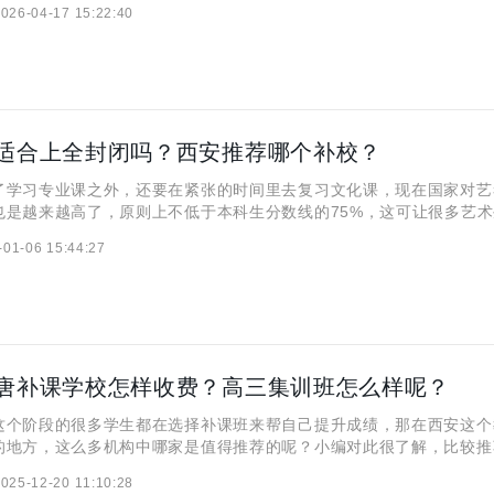
026-04-17 15:22:40
能真正帮助学生查漏补缺、稳步提升。今天就结合基础薄弱学生的
适合上全封闭吗？西安推荐哪个补校？
了学习专业课之外，还要在紧张的时间里去复习文化课，现在国家对艺
也是越来越高了，原则上不低于本科生分数线的75%，这可让很多艺
把冷汗！要想在如此紧张的时间里全面复习好文化课，那么一定要找个
-01-06 15:44:27
本期小编就来给大家介绍介绍！
唐补课学校怎样收费？高三集训班怎么样呢？
阶段的很多学生都在选择补课班来帮自己提升成绩，那在西安这个
的地方，这么多机构中哪家是值得推荐的呢？小编对此很了解，比较推
校，那它是怎么收费的呢？高三集训班又怎么样呢？本文将跟大家详细
025-12-20 11:10:28
希望对大家有帮助。 西安大唐补课学校怎样收费？ 西安大