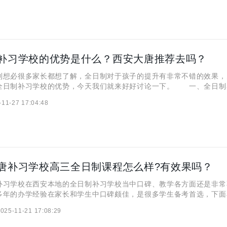
补习学校的优势是什么？西安大唐推荐去吗？
必很多家长都想了解，全日制对于孩子的提升有非常不错的效果，
全日制补习学校的优势，今天我们就来好好讨论一下。 一、全日制
什么？ 全日制补习学校能提供一个特别有规律、能让人专心学习的
-11-27 17:04:48
好的学习习惯和思维方式，它最直接的就是用封闭式管理，把手机
唐补习学校高三全日制课程怎么样?有效果吗？
学校在西安本地的全日制补习学校当中口碑、教学各方面还是非常
多年的办学经验在家长和学生中口碑颇佳，是很多学生备考首选，下面
安大唐补习学校的高三全日制课程到底怎么样？ 一、大唐补习学校
025-11-21 17:08:29
学校是封闭式管理，这样外界的干扰就少了很多，让学生可以专