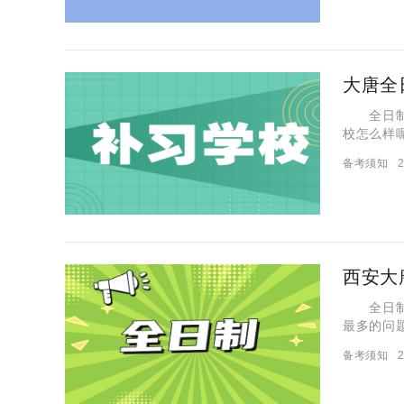
大唐全
全日制一
校怎么样
一、大唐
备考须知
2
按基础分
西安大
全日制补
最多的问
说说。 
备考须知
2
严，从学