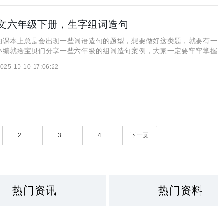
文六年级下册，生字组词造句
的课本上总是会出现一些词语造句的题型，想要做好这类题，就要有一
小编就给宝贝们分享一些六年级的组词造句案例，大家一定要牢牢掌握
忙，稳拿高分！
025-10-10 17:06:22
2
3
4
下一页
热门资讯
热门资料