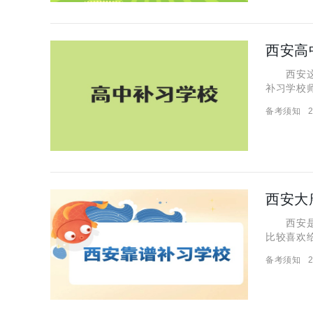
西安高
西安这所
补习学校
是哪三所
备考须知
2
是高考补
西安大
西安是一
比较喜欢
有好多家
备考须知
2
学校电话