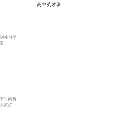
高中英才班
制补习学
解一番。
管得严、
平时问得
大家好好
就是管得