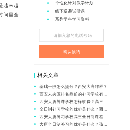
个性化针对教学计划
是越来越
线下逆袭试听课
时间里全
系列学科学习资料
确认预约
相关文章
基础一般怎么提分？西安大唐咋样？
西安未央区排名靠前的补习学校有哪
些？高三英语如何提升？
西安大唐补课学校怎样收费？高三集
训班怎么样呢？
全日制补习学校的优势是什么？西安
大唐推荐去吗？
西安大唐补习学校高三全日制课程怎
么样?有效果吗？
大唐全日制补习的优势是什么？孩子