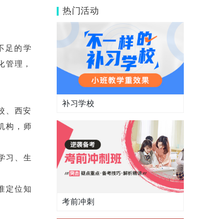
基础不好能去吗？
热门活动
不足的学
化管理，
补习学校
校、西安
机构，师
学习、生
准定位知
考前冲刺
。