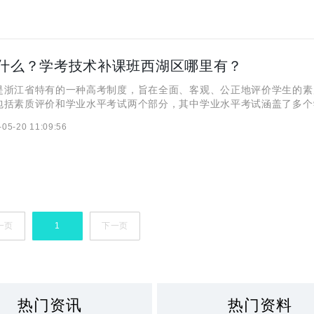
什么？学考技术补课班西湖区哪里有？
是浙江省特有的一种高考制度，旨在全面、客观、公正地评价学生的素
包括素质评价和学业水平考试两个部分，其中学业水平考试涵盖了多个
门课程。技术科目在学考中是一门重要的考试科目，它旨在考察学生在
-05-20 11:09:56
能力。技术科目涵盖了广义的技术和狭义的信息技术两个方面。广义
一页
1
下一页
热门资讯
热门资料