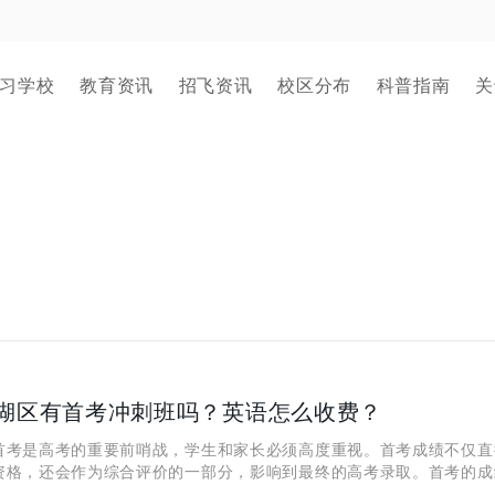
习学校
教育资讯
招飞资讯
校区分布
科普指南
关
湖区有首考冲刺班吗？英语怎么收费？
首考是高考的重要前哨战，学生和家长必须高度重视。首考成绩不仅直
资格，还会作为综合评价的一部分，影响到最终的高考录取。首考的成
考之路至关重要。在备考过程中，学生需要合理规划时间，重点复习知