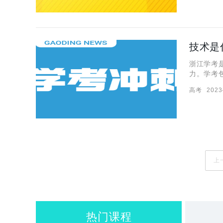
技术是
浙江学考
力。学考
括技术这
高考
2023
的知识和
上
热门课程