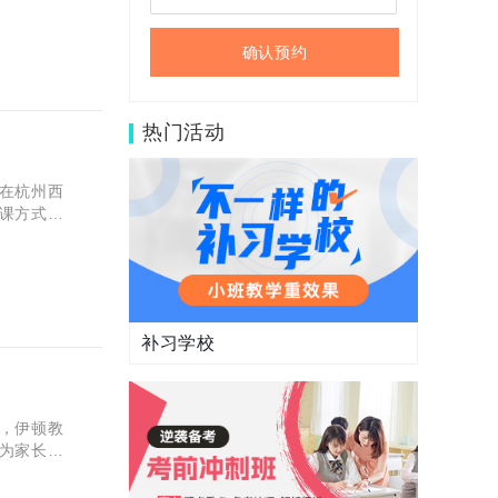
确认预约
热门活动
在杭州西
课方式时
对初中生
补习学校
，伊顿教
为家长和
。本文将