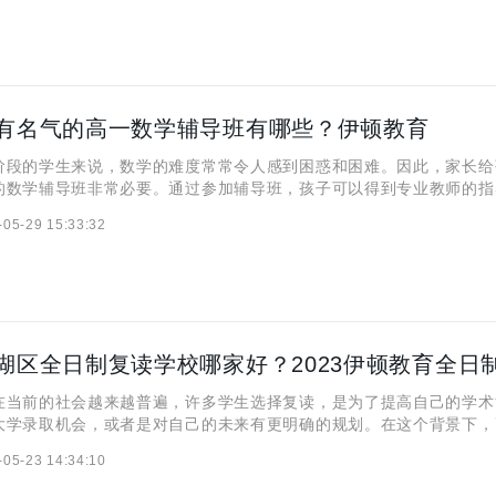
有名气的高一数学辅导班有哪些？伊顿教育
阶段的学生来说，数学的难度常常令人感到困惑和困难。因此，家长给
的数学辅导班非常必要。通过参加辅导班，孩子可以得到专业教师的指
他们建立扎实的数学基础，提高解题能力，迅速适应课程进度，从而避
-05-29 15:33:32
这样的辅导班能够为孩子提供系统化的教学和针对性的辅导，帮助他
在当前的社会越来越普遍，许多学生选择复读，是为了提高自己的学术
大学录取机会，或者是对自己的未来有更明确的规划。在这个背景下，
笋般涌现，但是，面对众多的高复学校，选择一个适合自己的，能真正
-05-23 14:34:10
，实现梦想的学校，显得至关重要。对于寻找优秀的全日制复读学