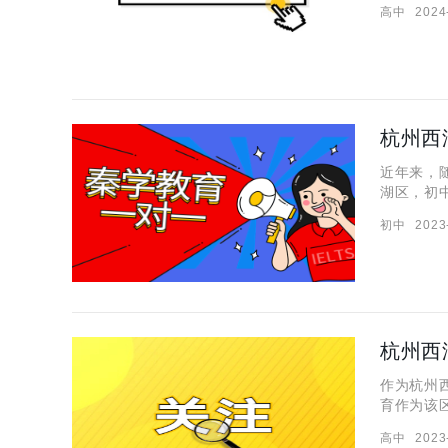
高中
2024
节，掌握
杭州西
近年来，
湖区，初
格外慎重
初中
2023
的一对一
杭州西
作为杭州
育作为该
学生们青
高中
2023
就杭州西