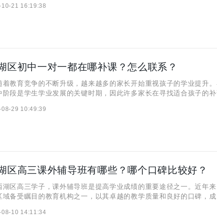
-10-21 16:19:38
考试技巧，提高解题速度。保持良好的心理状态，避免过度紧张也
湖区初中一对一都在哪补课？怎么联系？
随着教育竞争的不断升级，越来越多的家长开始重视孩子的学业提升。
中阶段是学生学业发展的关键时期，因此许多家长在寻找适合孩子的补
。作为教育培训领域的引领者，秦学教育深知家长们的关切，特推出针
-08-29 10:49:39
补课服务，旨在为学生提供个性化、精准的辅导，助力他们在学业
湖区高三课外辅导班有哪些？哪个口碑比较好？
西湖区高三学子，课外辅导班是提高学业成绩的重要途径之一。近年来
区域备受瞩目的教育机构之一，以其卓越的教学质量和良好的口碑，成
睐的首选。除伊顿教育外，还有其他一些辅导班在西湖区也颇具知名度
-08-10 14:11:34
湖区高三课外辅导班的情况进行探讨，并重点评价伊顿教育的口碑