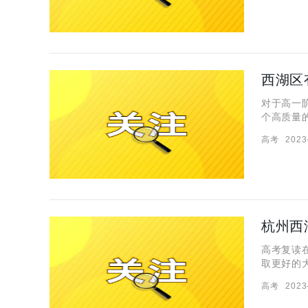
西湖区
对于高一
个高质量
导，帮助
高考
2023
队脱节。
高考复读
取更好的
如雨后春
高考
2023
提高能力