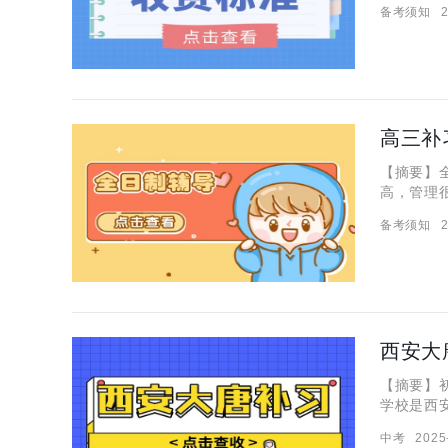
备考须知
2
个问题，
高三补
【摘要】
高，管理
有一个学
备考须知
2
西安大
【摘要】
学校是西
成就，如
中考
2025
补习学校