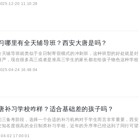
025-12-20 11:10:28
希望对大家有帮助。 西安大唐补课学校怎样收费？ 西安大
习哪里有全天辅导班？西安大唐是吗？
全天辅导班就类似于全日制寄宿模式的冲刺班，这种班型的好处就是封
很严，现在很多高三或者是准高三学生的家长都在给孩子物色这种学校
校非常的火热，本期，咱们就来探讨一下西安大唐补习学校吧！ =
025-04-24 16:48:04
唐补习学校咋样？适合基础差的孩子吗？
初三备考阶段，选择一个合适的补习机构对于学生而言非常重要，西安
安知名度很高的全日制类补习学校，近年的升序率已经达到了同行可望
果2025的初三生想要在中考发挥自己的实力，取得一个好成绩，选择
-04-02 17:00:01
学习是很正确的选择。 西安大唐补习学校咋样？ 西安大唐