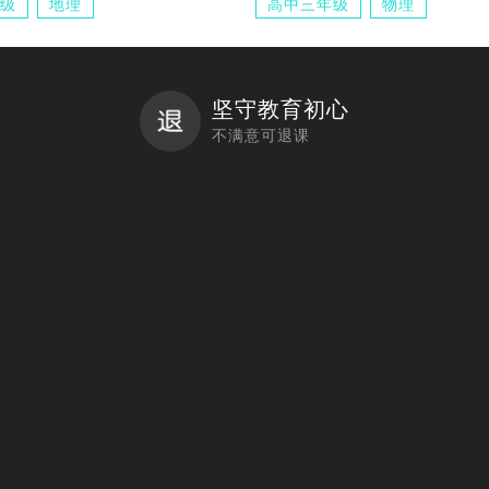
级
地理
高中三年级
物理
坚守教育初心
不满意可退课