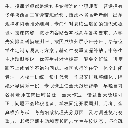
生。授课老师都是经过多轮筛选的全职师资，普遍拥有
多年陕西高三复读带班经验，熟悉本省高考考纲、出题
规律和阅卷扣分细则，专门针对复读生遗留的知识短板
设计授课内容，教研内容贴合本地高考备考要求。入学
先安排全科摸底测评，按照成绩分层小班分班，给每位
学生定制专属复习方案，基础生侧重查漏补缺，中等生
主攻题型突破，优等生针对性拔高，避免全班统一进度
跟不上或者吃不饱的问题。校区实行吃住学一体全封闭
管理，入校手机统一集中代管，作息安排规整细化，隔
绝外界娱乐干扰。专职班主任全天跟班督学，早晚自习
各科老师在岗随时答疑，当天作业、错题当天梳理订
正，问题不会堆积遗留。学校固定开展周测、月考、全
真模拟考试，考完细致梳理失分原因，及时调整复习侧
重点。老师定期主动和家长同步学生在校状态，还会疏