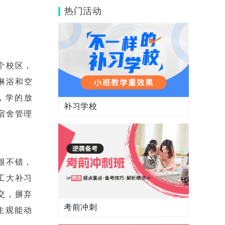
学校能提分吗？
热门活动
个校区，
淋浴和空
，学的放
补习学校
宿舍管理
很不错，
工大补习
交，摒弃
考前冲刺
主观能动