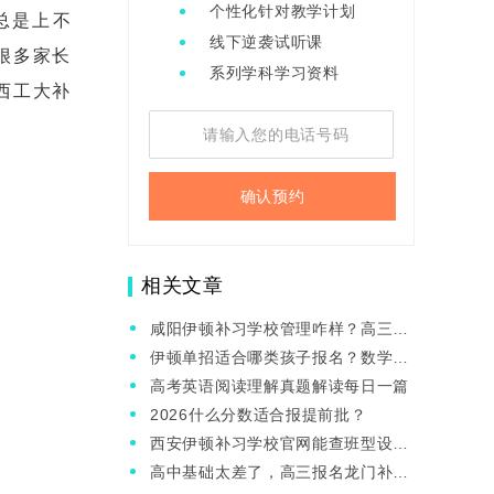
个性化针对教学计划
总是上不
线下逆袭试听课
很多家长
系列学科学习资料
西工大补
确认预约
相关文章
咸阳伊顿补习学校管理咋样？高三啥
时候报名合适？
伊顿单招适合哪类孩子报名？数学基
础差怎么提分？
高考英语阅读理解真题解读每日一篇
2026什么分数适合报提前批？
西安伊顿补习学校官网能查班型设置
吗？有哪些校区？
高中基础太差了，高三报名龙门补习