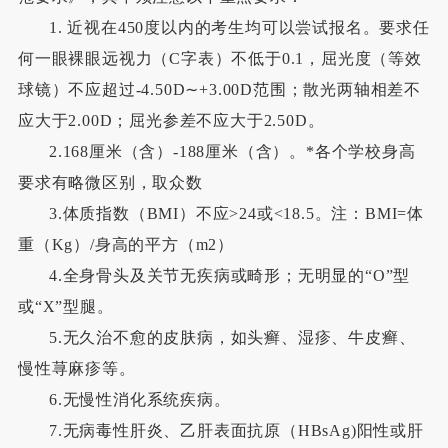
1.
近视在450度以内的考生均可以尝试报名。要求任
何一眼裸眼远视力（C字表）不低于0.1，屈光度（等效
球镜）不应超过-4.50D∼+3.00D范围；散光两轴相差不
应大于2.00D；屈光参差不应大于2.50D。
2.168厘米（含）-188厘米（含）。*各个学校身高
要求有略微区别，取众数
3.体质指数（BMI）不应>24或<18.5。注：BMI=体
重（Kg）/身高的平方（m2）
4.全身骨头及关节无疾病或畸形；无明显的“O”型
或“X”型腿。
5.无久治不愈的皮肤病，如头癣、湿疹、牛皮癣、
慢性荨麻疹等。
6.无慢性消化系统疾病。
7.无病毒性肝炎、乙肝表面抗原（HBsAg)阳性或肝