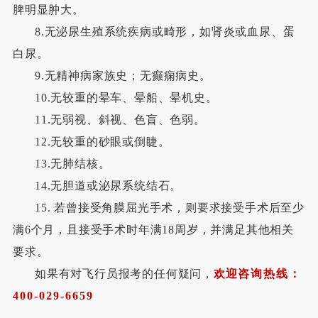
脾明显肿大。
8.无泌尿生殖系统疾病或畸形，如肾炎或血尿、蛋
白尿。
9.无精神病家族史；无癫痫病史。
10.无较重的晕车、晕船、晕机史。
11.无弱视、斜视、色盲、色弱。
12.无较重的砂眼或倒睫。
13.无肺结核。
14.无胆道或泌尿系统结石。
15.
若曾接受角膜屈光手术，则要求接受手术后至少
满6个月，且接受手术时年满18周岁，并满足其他相关
要求。
如果有对飞行员报考的任何疑问，
欢迎
咨询热线：
400
-
029
-
6659