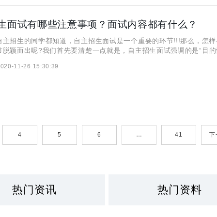
生面试有哪些注意事项？面试内容都有什么？
招生的同学都知道，自主招生面试是一个重要的环节!!!那么，怎样
节脱颖而出呢?我们首先要清楚一点就是，自主招生面试强调的是“目的
不完全是是“你问我答”，和伊顿教育一对一辅导小编一起来详细了解一下
020-11-26 15:30:39
考官：拒绝人情关系 参加
4
5
6
…
41
下
热门资讯
热门资料