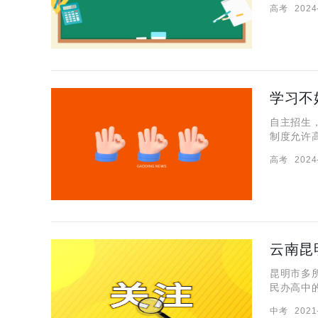
高考
2024
显得非常
学习不
自主招生
制度允许
等，来选
高考
2024
提供一种
云南昆
昆明市多
民办高中
询。伊顿
中考
2021
色化办学