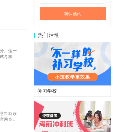
确认预约
热门活动
？
分。这一
试考核
录取制度
补习学校
意向就读
官网查
优质中学特