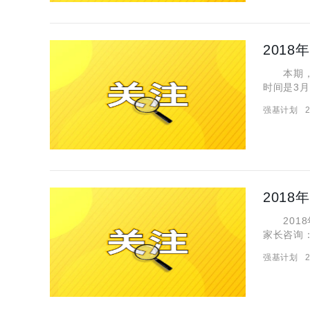
本期，伊
时间是3月
强基计划
2
201
2018
家长咨询
编就为大家带
强基计划
2
图仅供参