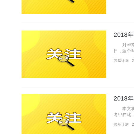
201
对华南理
日，这个时
工大学自主招
强基计划
2
于深化考
201
本文将为
考!!!在
强基计划
2