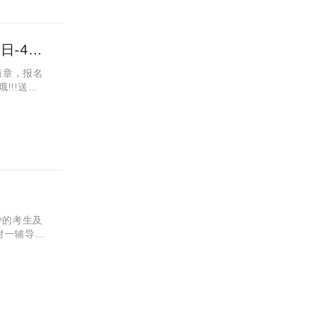
2018年中国药科大学自主招生简章分享！报名时间3月27日-4月12日！
简章，报名
!!!送上
报名入口：http://gaokao.chsi.com.cn/zzbm ，方便大家填报中国药科大学自主招生!
少的考生及
对一辅导小