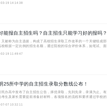
-03-19 14:14:38
重要。自主招生面试的问题通常涵盖多个方面，包括个人经历、兴
好能报自主招生吗？自主招生只能学习好的报吗
，又被称为自主选拔，构成了高校招生录取工作改革的一个关键组成部
高校根据一定比例的招生名额，通过院校的综合评价体系，如笔试、面
拔具备学科特长和创新潜质的杰出学生。自主招生旨在为现行统一高考
-02-19 11:49:47
补充机制，同时也是中国高校招生录取制度改革的重要举措之一，旨
明25所中学的自主招生录取分数线公布！
所民办高中发布了自主招生公告，择优录取，先到先录，录满为止。有
的考生及家长需要提前准备好材料，各项报名的流程和要求通过学校的
教育网小编为大家收集整理了25所中学自主招生的录取线，以及两所
-07-07 10:32:11
，各位昆明市的学生和家长们认真查看! 一、云南昆明25所