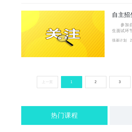
自主招
参加自主
生面试环
天”，但又
强基计划
2
上一页
1
2
3
热门课程