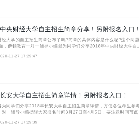
8年中央财经大学自主招生简章分享！另附报名入口
大学的自主招生简章公布了吗?简章的具体内容是什么呢?这个问题
下面，伊顿教育一对一辅导小编就为同学们分享2018年中央财经大学自
望对计划参加自主招生的同学有所帮助!!! 根据《国务院关于深化考试
020-11-27 17:29:47
革的实施意见》(国发〔2014〕35号
8年长安大学自主招生简章详情！另附报名入口！
同学们分享2018年长安大学自主招生简章详情，方便各位考生参考!
对一辅导小编提醒大家报名时间3月27日至4月5日，要注意时间节点!
址：http://gaokao.chsi.com.cn/zzbm ！！！ 长安大学是教育部直
020-11-27 17:29:39