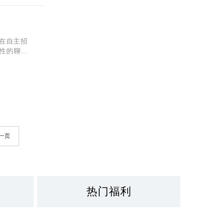
在自主招
性的聊
吧!!!
一页
热门福利