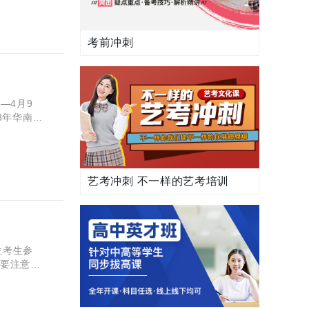
考前冲刺
—4月9
8年华南理
艺考冲刺 不一样的艺考培训
位考生参
，要注意时
间节点!!!另外，为大家分享报名网址：http://gaokao.chsi.com.cn/zzbm ！！！ 为