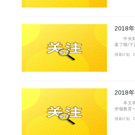
201
中央财经
案了哦!
的具体内容，希
强基计划
2
招生制度改
201
本文将为
伊顿教育一
为大家分享报名网
强基计划
2
属