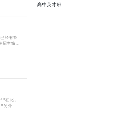
高中英才班
！
已经有答
主招生简章
!!在此，
!!另外，