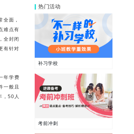
吗？针对性咋样？
热门活动
常全面，
点难点有
，全封闭
更有针对
补习学校
一年学费
件一般且
年，50人
考前冲刺