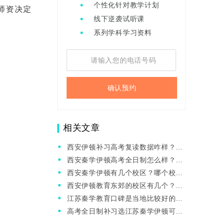
个性化针对教学计划
师资决定
线下逆袭试听课
系列学科学习资料
确认预约
相关文章
西安伊顿补习高考复读数据咋样？适
合中等生提分吗？
西安秦学伊顿高考全日制怎么样？高
三找辅导班需要注意什么？
西安秦学伊顿有几个校区？哪个校区
管理好？
西安伊顿教育东郊的校区有几个？哪
个师资好？
江苏秦学教育口碑是当地比较好的
吗？提分咋样？
高考全日制补习选江苏秦学伊顿可以