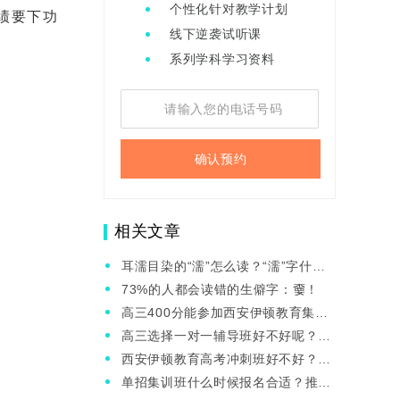
个性化针对教学计划
绩要下功
线下逆袭试听课
系列学科学习资料
确认预约
相关文章
耳濡目染的“濡”怎么读？“濡”字什么
意思？
73%的人都会读错的生僻字：嫑！
高三400分能参加西安伊顿教育集训
班吗？集训班应怎么选择？
高三选择一对一辅导班好不好呢？推
荐哪个机构呢？
西安伊顿教育高考冲刺班好不好？高
考冲刺班应当怎么选？
单招集训班什么时候报名合适？推荐