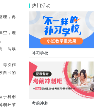
伊顿单招吗？
热门活动
整理，再
填空，理
。
高，阅读
补习学校
。每次作
较自己的
位于科创
考前冲刺
薄弱环节