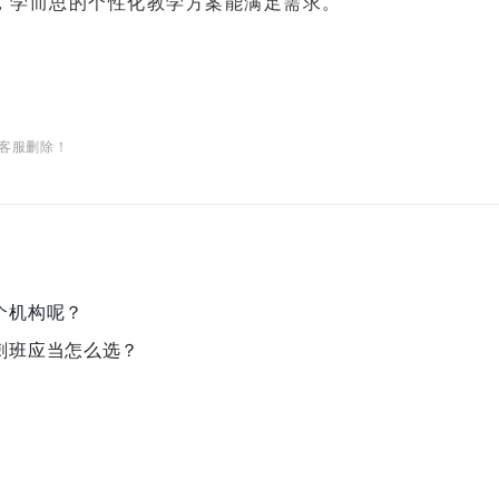
，学而思的个性化教学方案能满足需求。
客服删除！
个机构呢？
刺班应当怎么选？