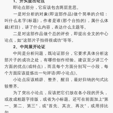
1、开头提出论点
即论点部分，它应该包含两层意思。
一是对分析的对象(即这部作品)做个简单的介绍：
叫什么名字(标题)，作者是谁(那个台拍的)，属什么体
裁(栏目)，讲了什么内容，表达什么主题等。
二是对这部作品做个总的评价，即提出全文的中心
论点，如“这部片子拍得很成功”等等。
2、中间展开论证
中间是分析问题，既论证部分，它要求具体分析这
部片子的成功之处，有哪些创作经验。建议至少讲三个
方面的优点(或特点)，而且每个方面分别写一小段，每
个方面应该提炼出一句评语(即小论点)。
小论点应该精辟、整齐、醒目，最好归纳的句式比
较整齐。
为了突出小论点，应该把它们放在各小段的开头，
或改成粗题字排版，或省为小标题。还可在前面加上"第
一、第二、第三"，或"首先、其次、再次"，或用排比
句。