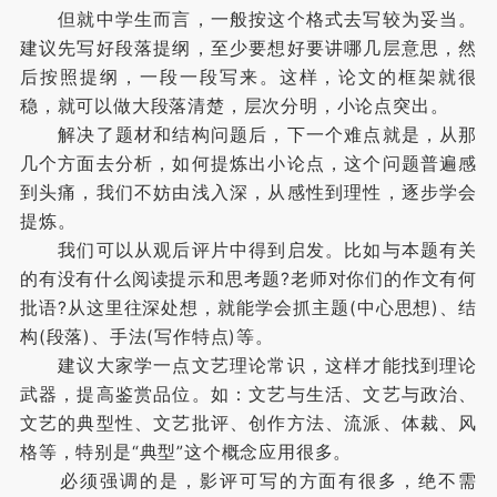
但就中学生而言，一般按这个格式去写较为妥当。
建议先写好段落提纲，至少要想好要讲哪几层意思，然
后按照提纲，一段一段写来。这样，论文的框架就很
稳，就可以做大段落清楚，层次分明，小论点突出。
解决了题材和结构问题后，下一个难点就是，从那
几个方面去分析，如何提炼出小论点，这个问题普遍感
到头痛，我们不妨由浅入深，从感性到理性，逐步学会
提炼。
我们可以从观后评片中得到启发。比如与本题有关
的有没有什么阅读提示和思考题?老师对你们的作文有何
批语?从这里往深处想，就能学会抓主题(中心思想)、结
构(段落)、手法(写作特点)等。
建议大家学一点文艺理论常识，这样才能找到理论
武器，提高鉴赏品位。如：文艺与生活、文艺与政治、
文艺的典型性、文艺批评、创作方法、流派、体裁、风
格等，特别是“典型”这个概念应用很多。
必须强调的是，影评可写的方面有很多，绝不需