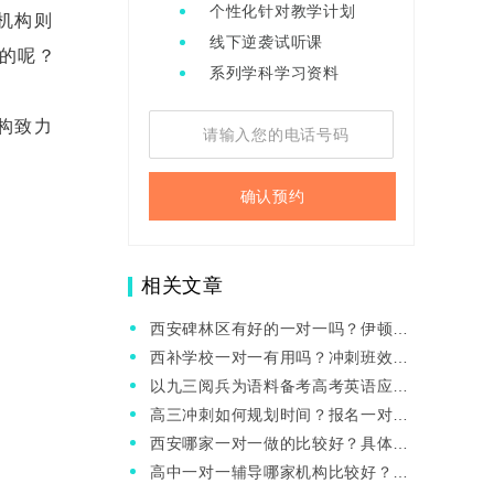
个性化针对教学计划
机构则
线下逆袭试听课
的呢？
系列学科学习资料
构致力
确认预约
相关文章
西安碑林区有好的一对一吗？伊顿教
育咋样？
西补学校一对一有用吗？冲刺班效果
咋样？
以九三阅兵为语料备考高考英语应用
文写作分享！
高三冲刺如何规划时间？报名一对一
能提分吗？
西安哪家一对一做的比较好？具体费
用？
高中一对一辅导哪家机构比较好？价