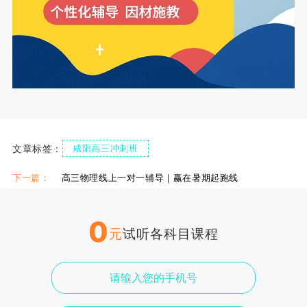
文章标签：
咸阳高三冲刺班
下一篇：
高三物理线上一对一辅导｜赢在暑期起跑线
0
元
试听各科目课程