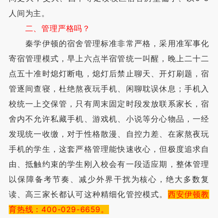
人间为主。
二、管理严格吗？
秦学伊顿的宿舍管理标准非常严格，采用准军事化
寄宿管理模式，早上六点半宿管统一叫醒，晚上二十二
点五十准时熄灯断电，熄灯后禁止聊天、开灯刷题，宿
管逐间查寝，杜绝熬夜玩手机、闲聊耽误休息；手机入
校统一上交保管，只有周末固定时段发放联系家长，宿
舍内不允许私藏手机、游戏机、小说等分心物品，一经
发现统一收缴，对于性格散漫、自控力差、在家熬夜玩
手机的学生，这套严格管理能快速收心，但极度追求自
由、抵触约束的学生刚入校会有一段适应期，整体管理
以保障备考节奏、减少外界干扰为核心，绝大多数复
读、高三家长都认可这种精细化管控模式。
西安伊顿教
育热线：400-029-6659。