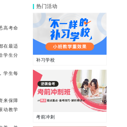
吗？针对性咋样？
热门活动
悉高考命
都在最适
给学生分
补习学校
，学生每
资来保障
滚动教学
考前冲刺