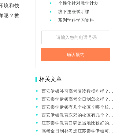
个性化针对教学计划
环境和快
线下逆袭试听课
样呢？教
系列学科学习资料
确认预约
相关文章
西安伊顿补习高考复读数据咋样？适
合中等生提分吗？
西安秦学伊顿高考全日制怎么样？高
三找辅导班需要注意什么？
西安秦学伊顿有几个校区？哪个校区
管理好？
西安伊顿教育东郊的校区有几个？哪
个师资好？
江苏秦学教育口碑是当地比较好的
吗？提分咋样？
高考全日制补习选江苏秦学伊顿可以