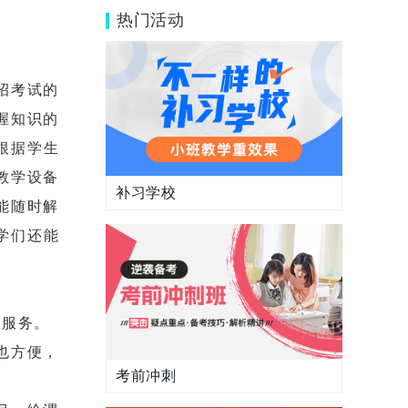
提分咋样？
热门活动
招考试的
握知识的
根据学生
教学设备
补习学校
能随时解
学们还能
导服务。
也方便，
考前冲刺