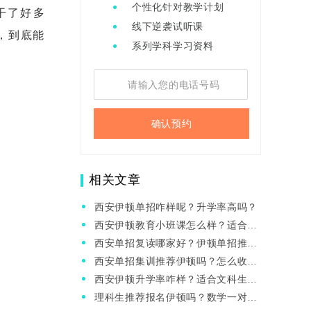
个性化针对教学计划
干了好多
线下逆袭试听课
，到底能
系列学科学习资料
确认预约
相关文章
西安伊顿单招咋样呢？升学率高吗？
西安伊顿教育小班课怎么样？适合中
等生吗？
西安单招复读哪家好？伊顿单招推荐
吗？
西安单招集训推荐伊顿吗？怎么收费
的？
西安伊顿升学率咋样？适合文科生
吗？
理科生推荐报名伊顿吗？数学一对一