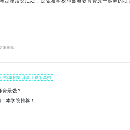
西潼路交汇处，是弘雅学校和当地教育资源一起弄的项
客服删除！
伊顿单招集训课
咸阳单招
师资最强？
的二本学院推荐！